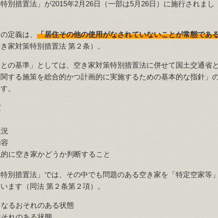
別措置法」が2015年2月26日（一部は5月26日）に施行されまし
」の定義は、
「居住その他の使用がなされていないことが常態であ
き家対策特別措置法 第２条）。
ことの基準」としては、空き家対策特別措置法に併せて国土交通省
に関する施策を総合的かつ計画的に実施するための基本的な指針」
ます。
度
状況
内容
観的に空き家かどうか判断すること
る特別措置法」では、その中でも問題のある空き家を「特定空家等
います（同法 第２条第２項）。
となるおそれのある状態
おそれのある状態