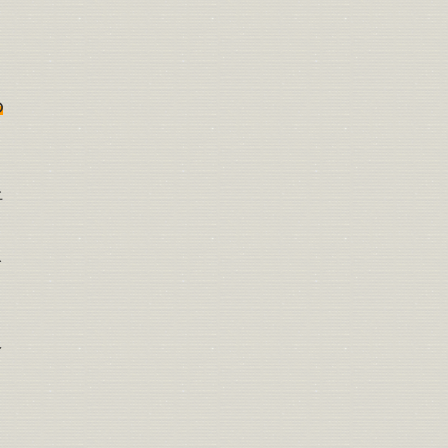
の
土
て
イ