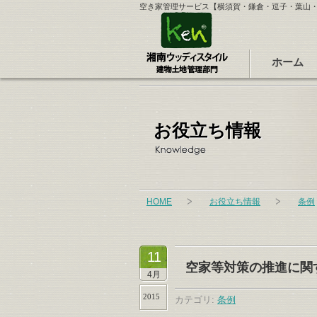
空き家管理サービス【横須賀・鎌倉・逗子・葉山
ホーム
お役立ち情報
HOME
お役立ち情報
条例
11
空家等対策の推進に関
4月
2015
カテゴリ:
条例