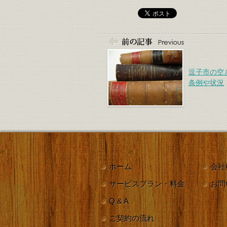
逗子市の空
条例や状況
ホーム
会社
サービス
プラン・料金
お問
Q & A
ご契約の流れ