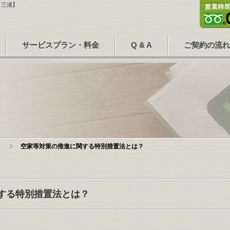
・三浦】
サービス
プラン・料金
Q & A
ご契約の流れ
空家等対策の推進に関する特別措置法とは？
する特別措置法とは？