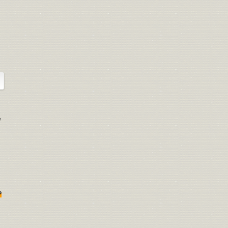
込
ま
や