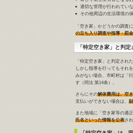
適切な管理が行われてい
その他周辺の生活環境の
「空き家」かどうかの調査に
の立ち入り調査や指導・罰金
「特定空き家」と判定
「特定空き家」と判定され
しかし指導を行ってもそれ
みがない場合、市町村は「
す（同法 第14条）。
さらにその
解体費用は、空
支払いができない場合は、
また地域に「空き家等の適
氏名といった情報を公表
さ