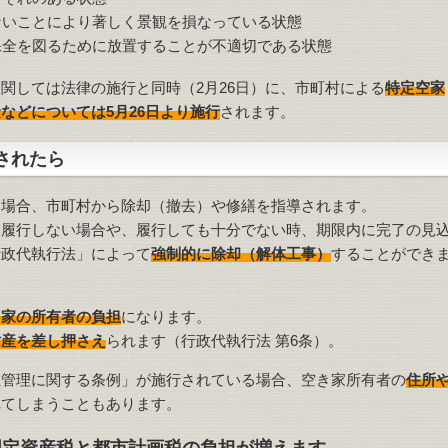
ないことにより著しく景観を損なっている状態
保全を図るために放置することが不適切である状態
関しては法律の施行と同時（2月26日）に、市町村による
特定空家
などについては5月26日より施行
されます。
されたら
た場合、市町村から除却（撤去）や修繕を指導されます。
を履行しない場合や、履行しても十分でない時、期限内に完了の見
行政代執行法」によって
強制的に除却（解体工事）
することができ
き家の所有者の負担
になります。
財産を差し押さえ
られます（行政代執行法 第6条）。
正管理に関する条例」が施行されている場合、空き家所有者の
住所
れてしまうこともあります。