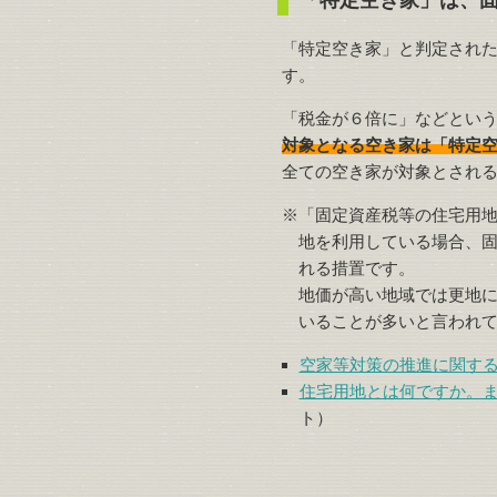
「特定空き家」は、
「特定空き家」と判定され
す。
「税金が６倍に」などとい
対象となる空き家は「特定
全ての空き家が対象とされ
※「固定資産税等の住宅用
地を利用している場合、固定
れる措置です。
地価が高い地域では更地
いることが多いと言われ
空家等対策の推進に関す
住宅用地とは何ですか。
ト）