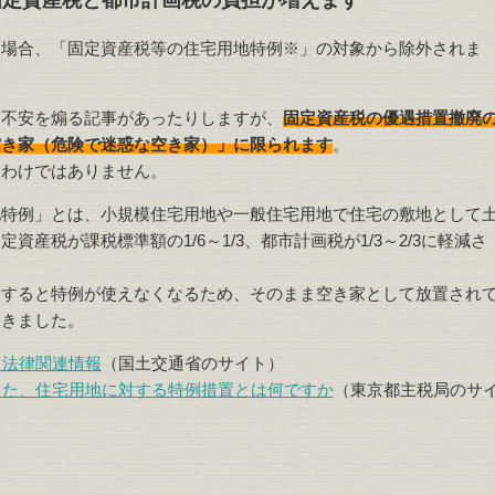
固定資産税と都市計画税の負担が増えます
た場合、「固定資産税等の住宅用地特例※」の対象から除外されま
う不安を煽る記事があったりしますが、
固定資産税の優遇措置撤廃
空き家（危険で迷惑な空き家）」に限られます
。
るわけではありません。
地特例」とは、小規模住宅用地や一般住宅用地で住宅の敷地として
資産税が課税標準額の1/6～1/3、都市計画税が1/3～2/3に軽減さ
にすると特例が使えなくなるため、そのまま空き家として放置され
てきました。
る法律関連情報
（国土交通省のサイト）
また、住宅用地に対する特例措置とは何ですか
（東京都主税局のサ