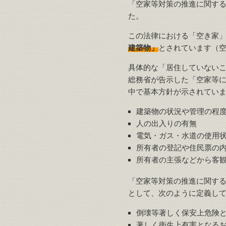
「空家等対策の推進に関する特
た。
この法律における「空き家
建築物」
とされています（空
具体的な「居住していない
総務省が告示した「空家等
中で基本方針が示されてい
建築物の状況や管理の程
人の出入りの有無
電気・ガス・水道の使用
所有者の登記や住民票の
所有者の主張などから客
「空家等対策の推進に関す
として、次のように定義して
倒壊等著しく保安上危険
著しく衛生上有害となる